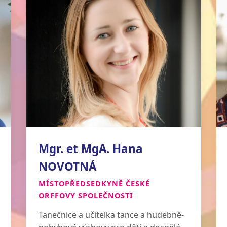
Mgr. et MgA. Hana
NOVOTNÁ
MÍSTOPŘEDSEDKYNĚ ČESKÉ
ORFFOVY SPOLEČNOSTI
Tanečnice a učitelka tance a hudebně-