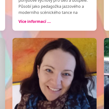
pohybové výchovy pro děti a dospělé.
Působí jako pedagožka jazzového a
moderního scénického tance na
Janáčkově akademii múzických umění
Více informací ...
v Brně. Jako tanečnice externě
spolupracuje s Národním divadlem
Brno a Městským divadlem Brno. Na
Pedagogické fakultě Masarykovy
univerzity v rámci svého doktorského
studia založila semináře hudebně-
pohybové výchovy. Pravidelně vede
hudebně-pohybové kroužky pro děti
již od batolecího věku a semináře s
hudebně pohybovou tematikou pro
děti, dospělé i seniory v Čechách i
zahraničí. Zastává post 1.
místopředsedkyně a lektorky v České
Orffově společnosti a je lektorkou