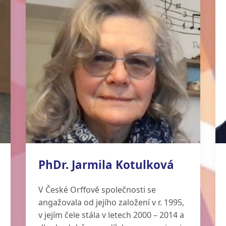
gramotnosti“. Od roku 2016 píše blog
pro učitele hudební výchovy
www.jaknahudebku.blogspot.cz, ve
stejném roce začala pravidelně
lektorovat semináře pro učitele (ČOS a
SHV ČR). Od roku 2021 je členkou
výkonného výboru České Orffovy
společnosti.
PhDr. Jarmila Kotulková
V České Orffově společnosti se
angažovala od jejího založení v r. 1995,
v jejím čele stála v letech 2000 – 2014 a