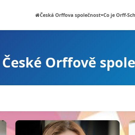
Česká Orffova společnost
Co je Orff-S
 České Orffově spol