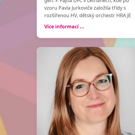
gen. F. Fajtla DFC v Letňanech, kde po
vzoru Pavla Jurkoviče založila třídy s
rozšířenou HV, dětský orchestr HRA JE
TO a rodičovský sbor AJETO. V letech
Více informací ...
2008 - 2018 učila HV také na gymnáziu
PORG. Od roku 2015 předsedkyně
České Orffovy společnosti, pod jejíž
hlavičkou spoluorganizuje a vede
hudební dílny pro učitele v Letňanech.
V průběhu své praxe byla zvána jako
lektorka po celé ČR, kde seznamovala
účastníky s principy orffovských ideí.
Působila také jako lektorka
mezinárodních |orffovských kurzů
v zahraničí (Evropa, Austrálie, Amerika,
Asie) a několikrát byla v lektorském
týmu Letních Orffovských kurzů
v Salcburku.