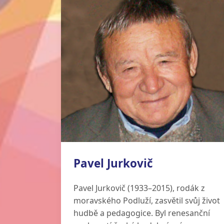
v hudebních aktivitách, projektech a
vystoupeních. Zkušenost s dětmi
mladšího školního věku získává díky
výuce angličtiny v jazykové škole
v Blansku.
Od roku 2016 spolupracuje s
oddělením vzdělávacích
programů České filharmonie. Vedle
lektorování dílen na koncertech pro
děti a jejich rodiče, vedení hudebních
dílen pro děti v Dětském domově Ch.
Masarykové v Praze na Zbraslavi byla
Pavel Jurkovič
také lektorkou a členkou
organizačního týmu projektu Hudba
Pavel Jurkovič (1933–2015), rodák z
do škol.
moravského Podluží, zasvětil svůj život
hudbě a pedagogice. Byl renesanční
Už v průběhu vysokoškolského studia