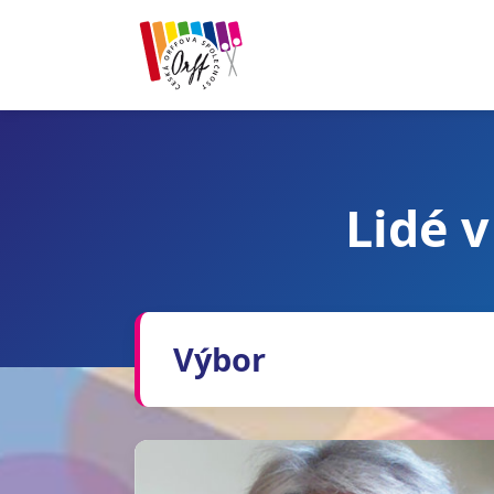
Lidé v
Výbor