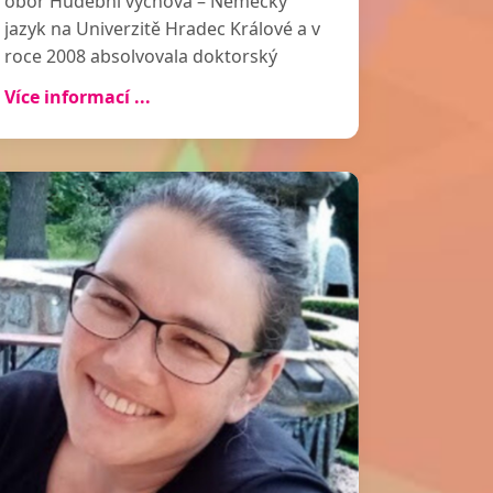
obor Hudební výchova – Německý
jazyk na Univerzitě Hradec Králové a v
roce 2008 absolvovala doktorský
studijní program Hudební teorie a
Více informací ...
pedagogika na katedře hudební
výchovy Pedagogické fakulty
Univerzity Karlovy v Praze. V
současnosti je odbornou asistentkou
na katedře hudební výchovy a
proděkankou pro studijní záležitosti
na PedF UK. Oblastmi jejího
odborného zájmu jsou zejména
didaktika hudební výchovy a Orff-
Schulwerk. Je předsedkyní Společnosti
pro hudební výchovu ČR,
místopředsedkyní České Orffovy
společnosti a viceprezidentkou České
hudební rady při UNESCO. Organizuje