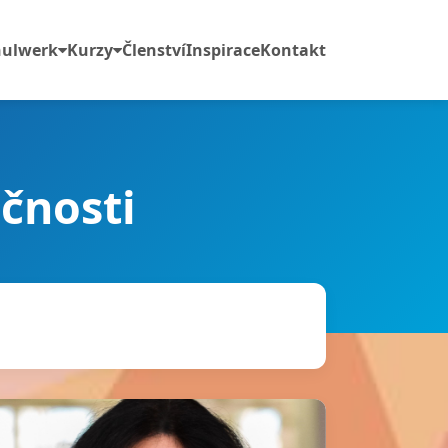
Členství
Inspirace
Kontakt
chulwerk
Kurzy
ečnosti