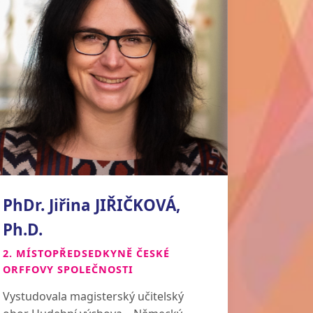
PhDr. Jiřina JIŘIČKOVÁ,
Ph.D.
2. MÍSTOPŘEDSEDKYNĚ ČESKÉ
ORFFOVY SPOLEČNOSTI
Vystudovala magisterský učitelský