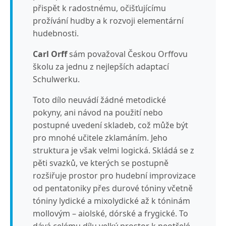
přispět k radostnému, očišťujícímu
prožívání hudby a k rozvoji elementární
hudebnosti.
Carl Orff
sám považoval Českou Orffovu
školu za jednu z nejlepších adaptací
Schulwerku.
Toto dílo neuvádí žádné metodické
pokyny, ani návod na použití nebo
postupné uvedení skladeb, což může být
pro mnohé učitele zklamáním. Jeho
struktura je však velmi logická. Skládá se z
pěti svazků, ve kterých se postupně
rozšiřuje prostor pro hudební improvizace
od pentatoniky přes durové tóniny včetně
tóniny lydické a mixolydické až k tóninám
mollovým – aiolské, dórské a frygické. To
dává celému dílu velký prostor k neotřelé